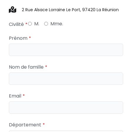
2 Rue Alsace Lorraine Le Port, 97420 La Réunion
Contact Email
*
M.
Mme.
Civilité
*
Prénom
*
Nom de famille
*
Email
*
Département
*