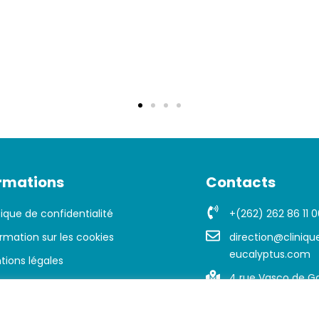
rmations
Contacts
tique de confidentialité
+(262) 262 86 11 0
rmation sur les cookies
direction@cliniqu
eucalyptus.com
tions légales
4 rue Vasco de G
Pierre, 97410 La R