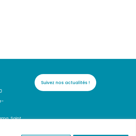
Suivez nos actualités !
0
e-
ama, Saint
éunion